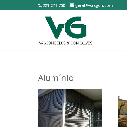
229 271 750
geral@vasgon.com
Alumínio